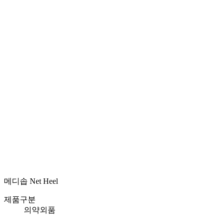
R & D
Product
Customer Service
Recruitment
Shopping Mall
테라솝
MEDISORB
THERASORB
RENODERM
HIPERSKIN
REMSCAR
OTHER
ELECTRONIC MEDICAL DEVICE
ILDONG
DAEWON
CHONGKUNDANG
Medical Device&Cosmetic
메디솝 Net Heel
제품구분
의약외품