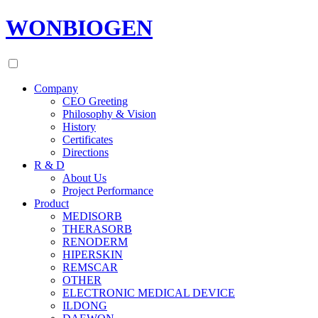
WONBIOGEN
Company
CEO Greeting
Philosophy & Vision
History
Certificates
Directions
R & D
About Us
Project Performance
Product
MEDISORB
THERASORB
RENODERM
HIPERSKIN
REMSCAR
OTHER
ELECTRONIC MEDICAL DEVICE
ILDONG