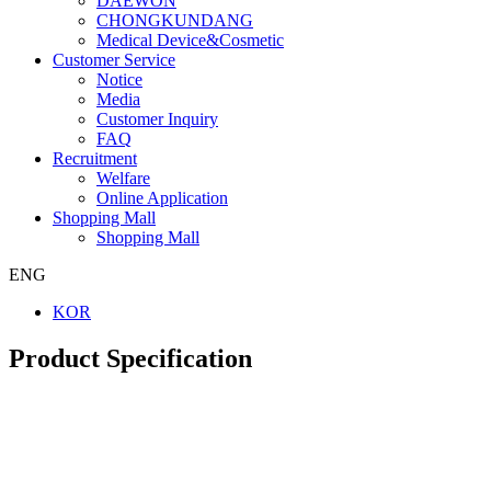
DAEWON
CHONGKUNDANG
Medical Device&Cosmetic
Customer Service
Notice
Media
Customer Inquiry
FAQ
Recruitment
Welfare
Online Application
Shopping Mall
Shopping Mall
ENG
KOR
Product Specification
Company